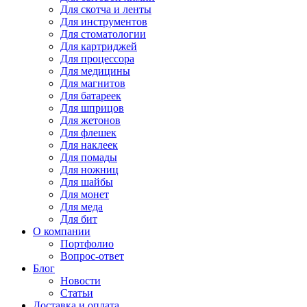
Для
скотча и ленты
Для
инструментов
Для
стоматологии
Для
картриджей
Для
процессора
Для
медицины
Для
магнитов
Для
батареек
Для
шприцов
Для
жетонов
Для
флешек
Для
наклеек
Для
помады
Для
ножниц
Для
шайбы
Для
монет
Для
меда
Для
бит
О компании
Портфолио
Вопрос-ответ
Блог
Новости
Статьи
Доставка и оплата