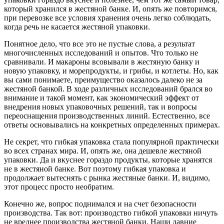
который хранился в жестяной банке. И, опять же повторимся,
при перевозке все условия хранения очень легко соблюдать,
когда речь не касается жестяной упаковки.
Понятное дело, что все это не пустые слова, а результат
многочисленных исследований и опытов. Что только не
сравнивали. И макароны всовывали в жестяную банку и
новую упаковку, и морепродукты, и грибы, и котлеты. Но, как
вы сами понимаете, преимущество оказалось далеко не за
жестяной банкой. В ходе различных исследований брался во
внимание и такой момент, как экономический эффект от
внедрения новых упаковочных решений, так и вопросы
переоснащения производственных линий. Естественно, все
ответы основывались на конкретных определенных примерах.
Не секрет, что гибкая упаковка стала популярной практически
во всех странах мира. И, опять же, она дешевле жестяной
упаковки. Да и вкуснее гораздо продукты, которые хранятся
не в жестяной банке. Вот поэтому гибкая упаковка и
продолжает вытеснять с рынка жестяные банки. И, видимо,
этот процесс просто необратим.
Конечно же, вопрос поднимался и на счет безопасности
производства. Так вот: производство гибкой упаковки ничуть
не вреднее производства жестяной банки. Наши давние