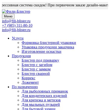
ессивная система скидок! При первичном заказе дизайн-макет б
Меню
info@fili-blister.ru
+7 (985) 311-80-10
info@fili-blister.ru
Услуги
Формовка блистерной упаковки
Упаковка продукции заказчика
Изготовление оснастки
Продукция
Блистер под приварку
Блистер с загибом
Блистер с замком
Блистер сварной
Коррекс
Ложемент
По назначению
Для
рыболовных приманок
Для
кондитерских изделий
Для
крепежа и метизов
Для
мыльных пузырей
Для
бытовой химии