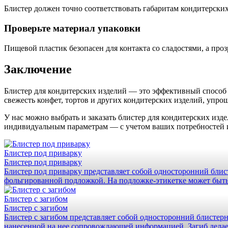
Блистер должен точно соответствовать габаритам кондитерски
Проверьте материал упаковки
Пищевой пластик безопасен для контакта со сладостями, а про
Заключение
Блистер для кондитерских изделий — это эффективный способ 
свежесть конфет, тортов и других кондитерских изделий, упро
У нас можно выбрать и заказать блистер для кондитерских изд
индивидуальным параметрам — с учетом ваших потребностей 
Блистер под приварку
Блистер под приварку
Блистер под приварку представляет собой односторонний блис
фольгированной подложкой. На подложке-этикетке может быть р
Блистер с загибом
Блистер с загибом
Блистер с загибом представляет собой односторонний блистерн
нанесенной на нее сопровождающей информацией. Загиб делается