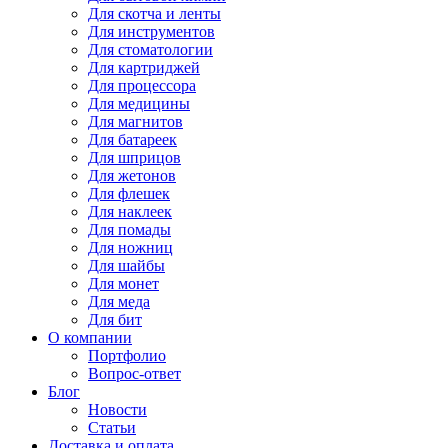
Для
скотча и ленты
Для
инструментов
Для
стоматологии
Для
картриджей
Для
процессора
Для
медицины
Для
магнитов
Для
батареек
Для
шприцов
Для
жетонов
Для
флешек
Для
наклеек
Для
помады
Для
ножниц
Для
шайбы
Для
монет
Для
меда
Для
бит
О компании
Портфолио
Вопрос-ответ
Блог
Новости
Статьи
Доставка и оплата