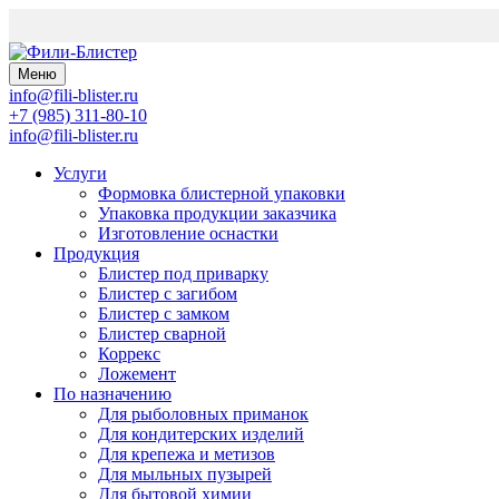
Меню
info@fili-blister.ru
+7 (985) 311-80-10
info@fili-blister.ru
Услуги
Формовка блистерной упаковки
Упаковка продукции заказчика
Изготовление оснастки
Продукция
Блистер под приварку
Блистер с загибом
Блистер с замком
Блистер сварной
Коррекс
Ложемент
По назначению
Для
рыболовных приманок
Для
кондитерских изделий
Для
крепежа и метизов
Для
мыльных пузырей
Для
бытовой химии