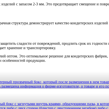
х изделий с запасом 2-3 мм. Это предотвращает смещение и пов
зрачная структура демонстрирует качество кондитерских изделий
защитить сладости от повреждений, продлить срок их годности 
щает хранение и транспортировку.
елий оптом. Это оптимальное решение для кондитерских фабрик,
и особенностей продукции.
терный прозрачный бокс, который после размещения в нем товар
азмещена информация о фирме-изготовителе, о товаре и его пот
ый бокс с загнутыми внутрь краями, образующими пазы, в котор
 либо с двух сторон (блистер с двусторонним загибом) либо с т