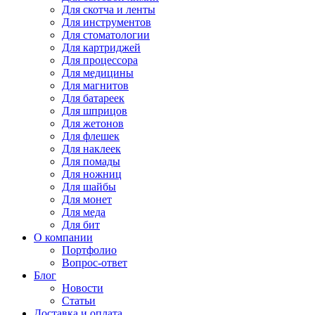
Для
скотча и ленты
Для
инструментов
Для
стоматологии
Для
картриджей
Для
процессора
Для
медицины
Для
магнитов
Для
батареек
Для
шприцов
Для
жетонов
Для
флешек
Для
наклеек
Для
помады
Для
ножниц
Для
шайбы
Для
монет
Для
меда
Для
бит
О компании
Портфолио
Вопрос-ответ
Блог
Новости
Статьи
Доставка и оплата