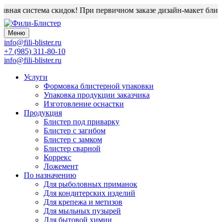
тема скидок! При первичном заказе дизайн-макет блистера в под
Меню
info@fili-blister.ru
+7 (985) 311-80-10
info@fili-blister.ru
Услуги
Формовка блистерной упаковки
Упаковка продукции заказчика
Изготовление оснастки
Продукция
Блистер под приварку
Блистер с загибом
Блистер с замком
Блистер сварной
Коррекс
Ложемент
По назначению
Для
рыболовных приманок
Для
кондитерских изделий
Для
крепежа и метизов
Для
мыльных пузырей
Для
бытовой химии