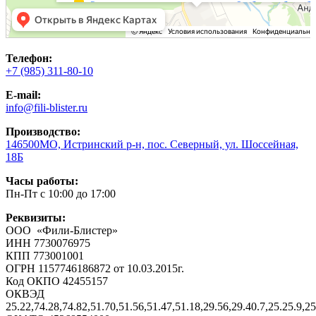
Телефон:
+7 (985) 311-80-10
E-mail:
info@fili-blister.ru
Производство:
146500МО, Истринский р-н, пос. Северный, ул. Шоссейная,
18Б
Часы работы:
Пн-Пт с 10:00 до 17:00
Реквизиты:
ООО «Фили-Блистер»
ИНН 7730076975
КПП 773001001
ОГРН 1157746186872 от 10.03.2015г.
Код ОКПО 42455157
ОКВЭД
25.22,74.28,74.82,51.70,51.56,51.47,51.18,29.56,29.40.7,25.25.9,25