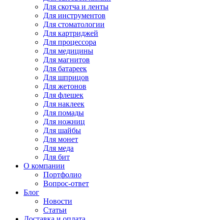
Для
скотча и ленты
Для
инструментов
Для
стоматологии
Для
картриджей
Для
процессора
Для
медицины
Для
магнитов
Для
батареек
Для
шприцов
Для
жетонов
Для
флешек
Для
наклеек
Для
помады
Для
ножниц
Для
шайбы
Для
монет
Для
меда
Для
бит
О компании
Портфолио
Вопрос-ответ
Блог
Новости
Статьи
Доставка и оплата