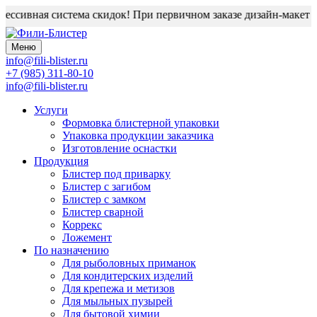
ссивная система скидок! При первичном заказе дизайн-макет бл
Меню
info@fili-blister.ru
+7 (985) 311-80-10
info@fili-blister.ru
Услуги
Формовка блистерной упаковки
Упаковка продукции заказчика
Изготовление оснастки
Продукция
Блистер под приварку
Блистер с загибом
Блистер с замком
Блистер сварной
Коррекс
Ложемент
По назначению
Для
рыболовных приманок
Для
кондитерских изделий
Для
крепежа и метизов
Для
мыльных пузырей
Для
бытовой химии