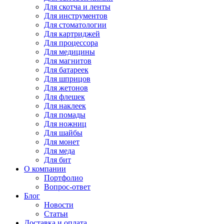
Для
скотча и ленты
Для
инструментов
Для
стоматологии
Для
картриджей
Для
процессора
Для
медицины
Для
магнитов
Для
батареек
Для
шприцов
Для
жетонов
Для
флешек
Для
наклеек
Для
помады
Для
ножниц
Для
шайбы
Для
монет
Для
меда
Для
бит
О компании
Портфолио
Вопрос-ответ
Блог
Новости
Статьи
Доставка и оплата