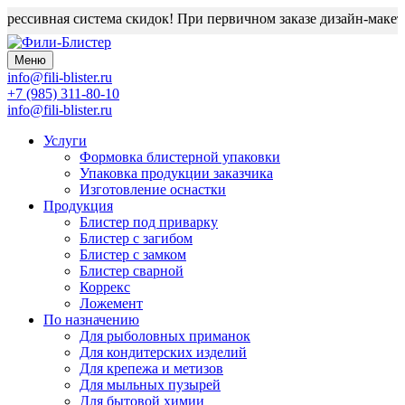
рессивная система скидок! При первичном заказе дизайн-макет б
Меню
info@fili-blister.ru
+7 (985) 311-80-10
info@fili-blister.ru
Услуги
Формовка блистерной упаковки
Упаковка продукции заказчика
Изготовление оснастки
Продукция
Блистер под приварку
Блистер с загибом
Блистер с замком
Блистер сварной
Коррекс
Ложемент
По назначению
Для
рыболовных приманок
Для
кондитерских изделий
Для
крепежа и метизов
Для
мыльных пузырей
Для
бытовой химии