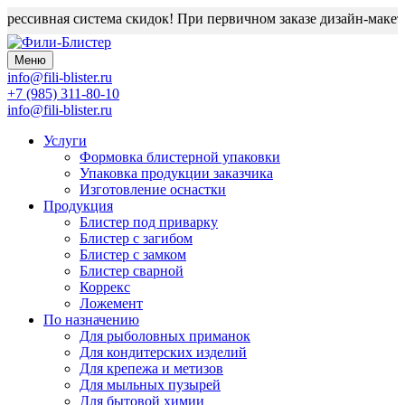
рессивная система скидок! При первичном заказе дизайн-макет б
Меню
info@fili-blister.ru
+7 (985) 311-80-10
info@fili-blister.ru
Услуги
Формовка блистерной упаковки
Упаковка продукции заказчика
Изготовление оснастки
Продукция
Блистер под приварку
Блистер с загибом
Блистер с замком
Блистер сварной
Коррекс
Ложемент
По назначению
Для
рыболовных приманок
Для
кондитерских изделий
Для
крепежа и метизов
Для
мыльных пузырей
Для
бытовой химии