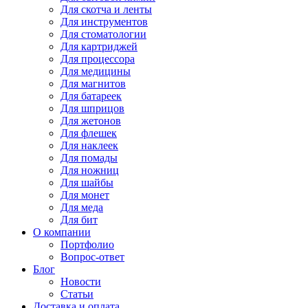
Для
скотча и ленты
Для
инструментов
Для
стоматологии
Для
картриджей
Для
процессора
Для
медицины
Для
магнитов
Для
батареек
Для
шприцов
Для
жетонов
Для
флешек
Для
наклеек
Для
помады
Для
ножниц
Для
шайбы
Для
монет
Для
меда
Для
бит
О компании
Портфолио
Вопрос-ответ
Блог
Новости
Статьи
Доставка и оплата