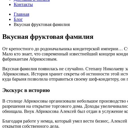
Контакты
Главная
Блог
Вкусная фруктовая фамилия
Вкусная фруктовая фамилия
От крепостного до родоначальника кондитерской империи… Ст
Мало кто знает, что современный известнейший концерн конди
фабрикантам Абрикосовым.
Вкусная фамилия появилась не случайно. Степану Николаеву з
Абрикосовых. История хранит секреты об истинности этой исто
куда барыня позволила отправиться своему шеф-кондитеру, он п
Экскурс в историю
В столице Абрикосовы организовали небольшое производство с
разрешения на открытие торгового дома. Доходы увеличивалис
обнищала. Внук Абрикосова Алексей был отдан в услужение ко
Благодаря работе у немца, который умел вести бизнес, Алекс
открытия собственного дела.