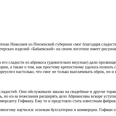
епан Николаев из Пензенской губернии смог благодаря сладост
терских изделий «Бабаевский» на своем логотипе имеет рисунок
а его сладости из абрикоса (удивительно вкусные) дали прозви
рии, а также о том, как простому крепостному удалось познать 
реуспел настолько, что смог не только выплачивать оброк, но и 
ладостей. Они обслуживали заказы на свадебные и другие торже
ь, но из-за нежелания расширять дело Абрикосовы вскоре уступ
мерсанту Гофману. Ему то и предстояло стать известным фабрик
ей многому научился: основам бухгалтерии и коммерции. Гофман