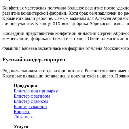
Конфетная мастерская получила большое развитие после удачн
развитие кондитерской фабрики. Хотя брак был заключен по ра
Кроме них были рабочие. Самым важным для Алексея Абрикосо
личное участие. К концу XIX века фабрика Абрикосова имела пар
Последний представитель конфетной династии Сергей Абрикосо
компенсации, фабрикант бежал из страны. Окончил жизнь он в
Фамилия Бабаева засветилась на фабрике от члена Московского
Русский киндер-сюрприз
Родоначальником «киндер-сюрпризов» в России считают именно
Красивые вкладыши оставались у покупателей надолго. Появил
Продукция
Блистер под приварку
Блистер с загибом
Блистер с замком
Блистер сварной
Коррекс
Ложемент
Услуги