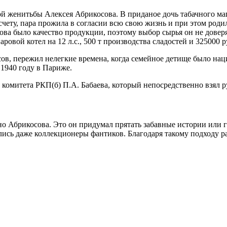
ой женитьбы Алексея Абрикосова. В приданое дочь табачного ма
счету, пара прожила в согласии всю свою жизнь и при этом родил
ва было качество продукции, поэтому выбор сырья он не доверя
овой котел на 12 л.с., 500 т производства сладостей и 325000 р
в, пережил нелегкие времена, когда семейное детище было нац
 1940 году в Париже.
 комитета РКП(б) П.А. Бабаева, который непосредственно взял 
 Абрикосова. Это он придумал прятать забавные истории или г
ись даже коллекционеры фантиков. Благодаря такому подходу ра