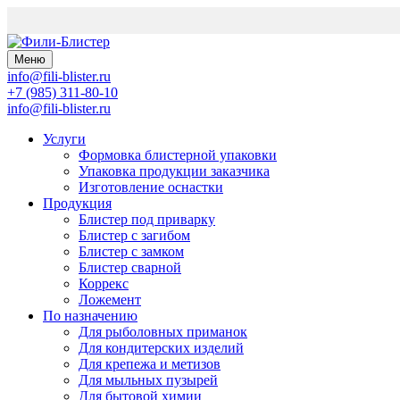
Меню
info@fili-blister.ru
+7 (985) 311-80-10
info@fili-blister.ru
Услуги
Формовка блистерной упаковки
Упаковка продукции заказчика
Изготовление оснастки
Продукция
Блистер под приварку
Блистер с загибом
Блистер с замком
Блистер сварной
Коррекс
Ложемент
По назначению
Для
рыболовных приманок
Для
кондитерских изделий
Для
крепежа и метизов
Для
мыльных пузырей
Для
бытовой химии