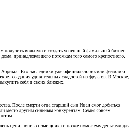
ям получить вольную и создать успешный фамильный бизнес.
 дома, принадлежавшего потомкам того самого крепостного,
ще Абрикос. Его наследники уже официально носили фамилию
секрет создания удивительных сладостей из фруктов. В Москве,
выкупить себя и своих близких.
ства. После смерти отца старший сын Иван смог добиться
или место другим сильным конкурентам. Семья совсем
антом.
 очень ценил юного помощника и позже помог ему деньгами для