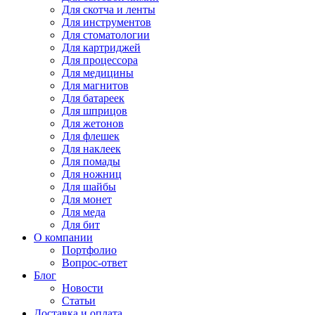
Для
скотча и ленты
Для
инструментов
Для
стоматологии
Для
картриджей
Для
процессора
Для
медицины
Для
магнитов
Для
батареек
Для
шприцов
Для
жетонов
Для
флешек
Для
наклеек
Для
помады
Для
ножниц
Для
шайбы
Для
монет
Для
меда
Для
бит
О компании
Портфолио
Вопрос-ответ
Блог
Новости
Статьи
Доставка и оплата