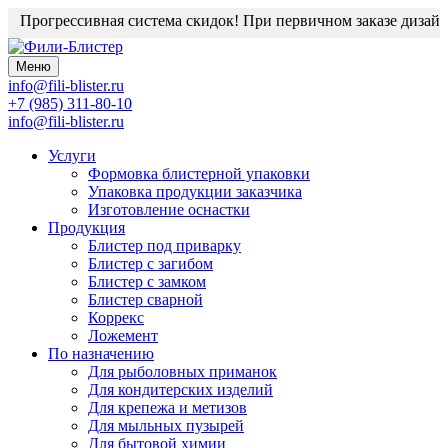
Прогрессивная система скидок! При первичном заказе дизайн-
Меню
info@fili-blister.ru
+7 (985) 311-80-10
info@fili-blister.ru
Услуги
Формовка блистерной упаковки
Упаковка продукции заказчика
Изготовление оснастки
Продукция
Блистер под приварку
Блистер с загибом
Блистер с замком
Блистер сварной
Коррекс
Ложемент
По назначению
Для
рыболовных приманок
Для
кондитерских изделий
Для
крепежа и метизов
Для
мыльных пузырей
Для
бытовой химии