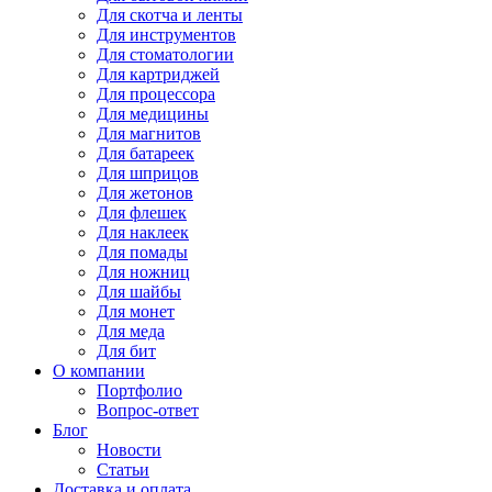
Для
скотча и ленты
Для
инструментов
Для
стоматологии
Для
картриджей
Для
процессора
Для
медицины
Для
магнитов
Для
батареек
Для
шприцов
Для
жетонов
Для
флешек
Для
наклеек
Для
помады
Для
ножниц
Для
шайбы
Для
монет
Для
меда
Для
бит
О компании
Портфолио
Вопрос-ответ
Блог
Новости
Статьи
Доставка и оплата