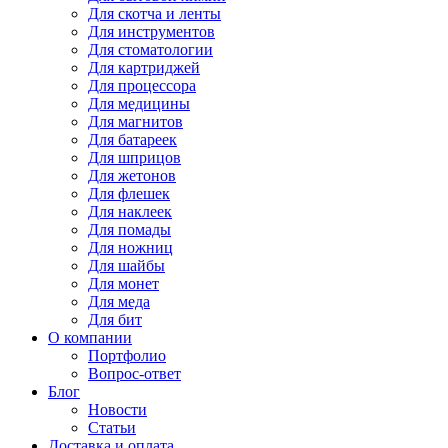
Для
скотча и ленты
Для
инструментов
Для
стоматологии
Для
картриджей
Для
процессора
Для
медицины
Для
магнитов
Для
батареек
Для
шприцов
Для
жетонов
Для
флешек
Для
наклеек
Для
помады
Для
ножниц
Для
шайбы
Для
монет
Для
меда
Для
бит
О компании
Портфолио
Вопрос-ответ
Блог
Новости
Статьи
Доставка и оплата