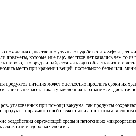
го поколения существенно улучшают удобство и комфорт для жи
предметы, которые еще пару десятков лет казались чем-то из р
ль широко, что вряд ли найдется хоть одна область жизни и деят
омить место при хранении вещей, постельного белья или, мини
я продуктов питания может с легкостью продлить сроки их хран
сказано выше, места такая упаковочная тара занимает достаточно
ров, упакованных при помощи вакуума, так продукты сохраняют 
ие продукты поражают своей свежестью и аппетитным внешним 
акие воздействия окружающей среды и патогенных микрооргани
ь для жизни и здоровья человека.