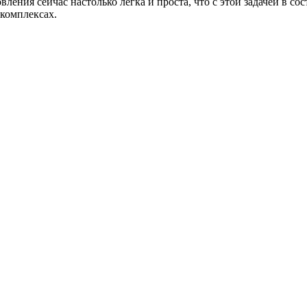
ления сейчас настолько легка и проста, что с этой задачей в с
 комплексах.