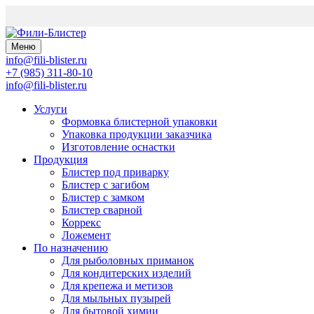
Меню
info@fili-blister.ru
+7 (985) 311-80-10
info@fili-blister.ru
Услуги
Формовка блистерной упаковки
Упаковка продукции заказчика
Изготовление оснастки
Продукция
Блистер под приварку
Блистер с загибом
Блистер с замком
Блистер сварной
Коррекс
Ложемент
По назначению
Для
рыболовных приманок
Для
кондитерских изделий
Для
крепежа и метизов
Для
мыльных пузырей
Для
бытовой химии