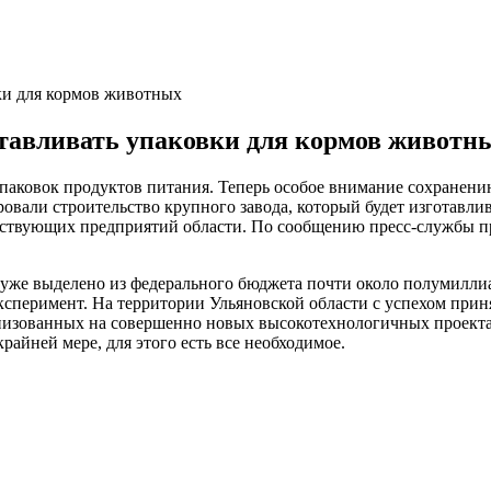
ки для кормов животных
отавливать упаковки для кормов животн
паковок продуктов питания. Теперь особое внимание сохранению
ровали строительство крупного завода, который будет изготавл
ействующих предприятий области. По сообщению пресс-службы пр
о уже выделено из федерального бюджета почти около полумиллиа
ксперимент. На территории Ульяновской области с успехом при
анизованных на совершенно новых высокотехнологичных проекта
айней мере, для этого есть все необходимое.