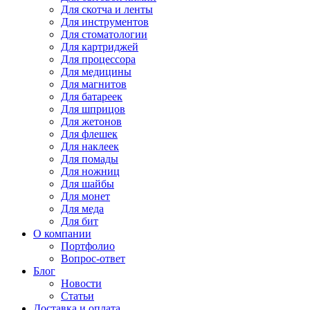
Для
скотча и ленты
Для
инструментов
Для
стоматологии
Для
картриджей
Для
процессора
Для
медицины
Для
магнитов
Для
батареек
Для
шприцов
Для
жетонов
Для
флешек
Для
наклеек
Для
помады
Для
ножниц
Для
шайбы
Для
монет
Для
меда
Для
бит
О компании
Портфолио
Вопрос-ответ
Блог
Новости
Статьи
Доставка и оплата