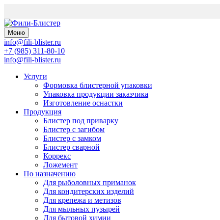
Меню
info@fili-blister.ru
+7 (985) 311-80-10
info@fili-blister.ru
Услуги
Формовка блистерной упаковки
Упаковка продукции заказчика
Изготовление оснастки
Продукция
Блистер под приварку
Блистер с загибом
Блистер с замком
Блистер сварной
Коррекс
Ложемент
По назначению
Для
рыболовных приманок
Для
кондитерских изделий
Для
крепежа и метизов
Для
мыльных пузырей
Для
бытовой химии