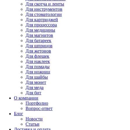
Для
скотча и ленты
Для
инструментов
Для
стоматологии
Для
картриджей
Для
процессора
Для
медицины
Для
магнитов
Для
батареек
Для
шприцов
Для
жетонов
Для
флешек
Для
наклеек
Для
помады
Для
ножниц
Для
шайбы
Для
монет
Для
меда
Для
бит
О компании
Портфолио
Вопрос-ответ
Блог
Новости
Статьи
Доставка и оплата