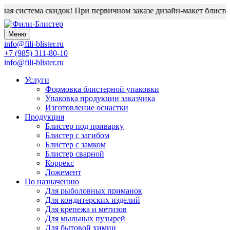
ая система скидок! При первичном заказе дизайн-макет блистера
Меню
info@fili-blister.ru
+7 (985) 311-80-10
info@fili-blister.ru
Услуги
Формовка блистерной упаковки
Упаковка продукции заказчика
Изготовление оснастки
Продукция
Блистер под приварку
Блистер с загибом
Блистер с замком
Блистер сварной
Коррекс
Ложемент
По назначению
Для
рыболовных приманок
Для
кондитерских изделий
Для
крепежа и метизов
Для
мыльных пузырей
Для
бытовой химии