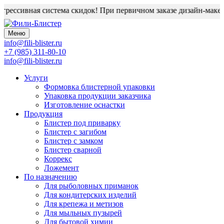
рессивная система скидок! При первичном заказе дизайн-макет 
Меню
info@fili-blister.ru
+7 (985) 311-80-10
info@fili-blister.ru
Услуги
Формовка блистерной упаковки
Упаковка продукции заказчика
Изготовление оснастки
Продукция
Блистер под приварку
Блистер с загибом
Блистер с замком
Блистер сварной
Коррекс
Ложемент
По назначению
Для
рыболовных приманок
Для
кондитерских изделий
Для
крепежа и метизов
Для
мыльных пузырей
Для
бытовой химии