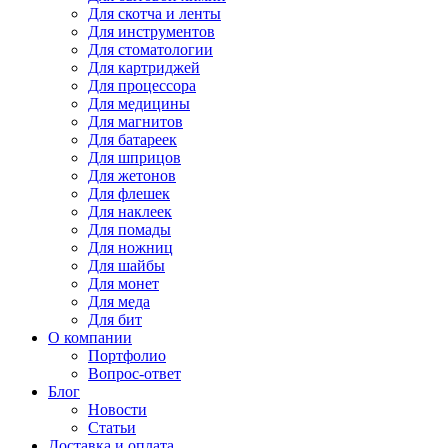
Для
скотча и ленты
Для
инструментов
Для
стоматологии
Для
картриджей
Для
процессора
Для
медицины
Для
магнитов
Для
батареек
Для
шприцов
Для
жетонов
Для
флешек
Для
наклеек
Для
помады
Для
ножниц
Для
шайбы
Для
монет
Для
меда
Для
бит
О компании
Портфолио
Вопрос-ответ
Блог
Новости
Статьи
Доставка и оплата