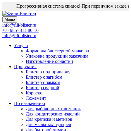
Прогрессивная система скидок! При первичном заказе диз
Меню
info@fili-blister.ru
+7 (985) 311-80-10
info@fili-blister.ru
Услуги
Формовка блистерной упаковки
Упаковка продукции заказчика
Изготовление оснастки
Продукция
Блистер под приварку
Блистер с загибом
Блистер с замком
Блистер сварной
Коррекс
Ложемент
По назначению
Для
рыболовных приманок
Для
кондитерских изделий
Для
крепежа и метизов
Для
мыльных пузырей
Для
бытовой химии