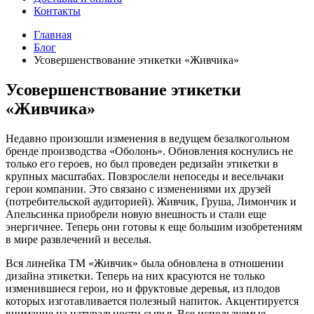
Контакты
Главная
Блог
Усовершенствование этикетки «Живчика»
Усовершенствование этикетки
«Живчика»
Недавно произошли изменения в ведущем безалкогольном
бренде производства «Оболонь». Обновления коснулись не
только его героев, но был проведен редизайн этикетки в
крупных масштабах. Повзрослели непоседы и весельчаки
герои компании. Это связано с изменениями их друзей
(потребительской аудиторией). Живчик, Груша, Лимончик и
Апельсинка приобрели новую внешность и стали еще
энергичнее. Теперь они готовы к еще большим изобретениям
в мире развлечений и веселья.
Вся линейка ТМ «Живчик» была обновлена в отношении
дизайна этикетки. Теперь на них красуются не только
изменившиеся герои, но и фруктовые деревья, из плодов
которых изготавливается полезный напиток. Акцентируется
внимание на натуральности сырья. Все используемые