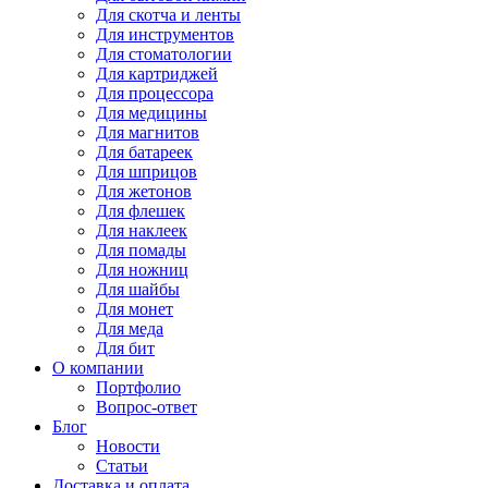
Для
скотча и ленты
Для
инструментов
Для
стоматологии
Для
картриджей
Для
процессора
Для
медицины
Для
магнитов
Для
батареек
Для
шприцов
Для
жетонов
Для
флешек
Для
наклеек
Для
помады
Для
ножниц
Для
шайбы
Для
монет
Для
меда
Для
бит
О компании
Портфолио
Вопрос-ответ
Блог
Новости
Статьи
Доставка и оплата