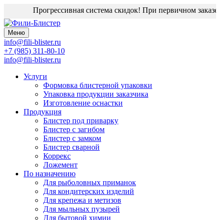
Прогрессивная система скидок! При первичном заказе д
Меню
info@fili-blister.ru
+7 (985) 311-80-10
info@fili-blister.ru
Услуги
Формовка блистерной упаковки
Упаковка продукции заказчика
Изготовление оснастки
Продукция
Блистер под приварку
Блистер с загибом
Блистер с замком
Блистер сварной
Коррекс
Ложемент
По назначению
Для
рыболовных приманок
Для
кондитерских изделий
Для
крепежа и метизов
Для
мыльных пузырей
Для
бытовой химии