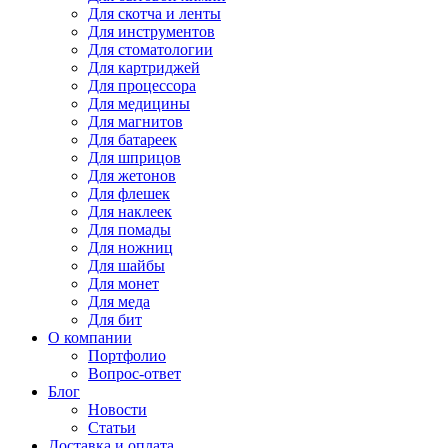
Для
скотча и ленты
Для
инструментов
Для
стоматологии
Для
картриджей
Для
процессора
Для
медицины
Для
магнитов
Для
батареек
Для
шприцов
Для
жетонов
Для
флешек
Для
наклеек
Для
помады
Для
ножниц
Для
шайбы
Для
монет
Для
меда
Для
бит
О компании
Портфолио
Вопрос-ответ
Блог
Новости
Статьи
Доставка и оплата