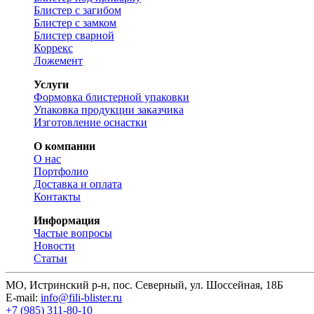
Блистер с загибом
Блистер с замком
Блистер сварной
Коррекс
Ложемент
Услуги
Формовка блистерной упаковки
Упаковка продукции заказчика
Изготовление оснастки
О компании
О нас
Портфолио
Доставка и оплата
Контакты
Информация
Частые вопросы
Новости
Статьи
МО, Истринский р-н, пос. Северный, ул. Шоссейная, 18Б
E-mail:
info@fili-blister.ru
+7 (985) 311-80-10