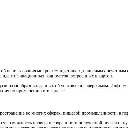
об использования микросхем в датчиках, наносимых печатным с
 с идентификационных радиометок, встроенных в картон.
едачи разнообразных данных об упаковке и содержимом. Информа
кция по применению и так далее.
ространение во многих сферах, пищевой промышленности, в пер
ся возможность проверки сохранности полученной посылки, пут
огромное значение для владельцев страховых и почтовых компани