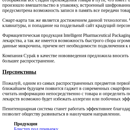
произошло вмешательство в упаковку, встроенный шифрованны
предусмотрена возможность записи в память все передачи тов
Смарт-карта так же является достижением данной технологии. 
клавиатуры, и попадание на поддельный сайт крадущий персо
Фармацевтическая продукция Intelligent Pharmaceutical Packa
лекарства, а так же имеется возможность быстрого сбора огро
данные микрочипа, причем нет необходимости подключения к к
Компания Cypak в качестве нововведения предложила вносить
большее распространение.
Перспективы
Пожалуй, одним из самых распространенных предметов первой 
ближайшем будущем появится гаджет в современных смартфона
считать информацию непосредственно с товара и определить по
лекарств возможно будет избежать аллергии или побочных эфф
Пенитенциарная система станет работать эффективнее благода
позволит обществу развиваться в наилучшем направлении.
Продукция
Блистер под приварку