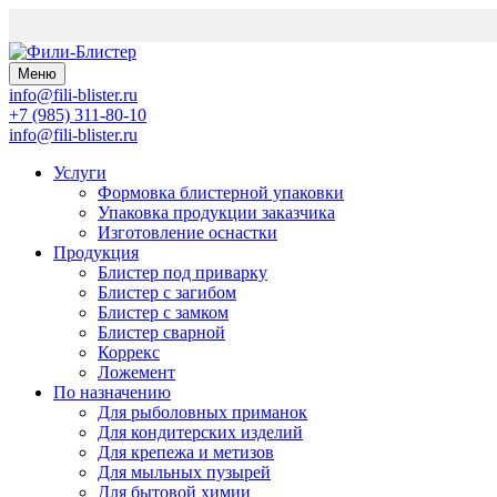
Меню
info@fili-blister.ru
+7 (985) 311-80-10
info@fili-blister.ru
Услуги
Формовка блистерной упаковки
Упаковка продукции заказчика
Изготовление оснастки
Продукция
Блистер под приварку
Блистер с загибом
Блистер с замком
Блистер сварной
Коррекс
Ложемент
По назначению
Для
рыболовных приманок
Для
кондитерских изделий
Для
крепежа и метизов
Для
мыльных пузырей
Для
бытовой химии