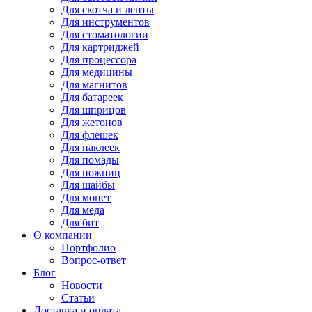
Для
скотча и ленты
Для
инструментов
Для
стоматологии
Для
картриджей
Для
процессора
Для
медицины
Для
магнитов
Для
батареек
Для
шприцов
Для
жетонов
Для
флешек
Для
наклеек
Для
помады
Для
ножниц
Для
шайбы
Для
монет
Для
меда
Для
бит
О компании
Портфолио
Вопрос-ответ
Блог
Новости
Статьи
Доставка и оплата