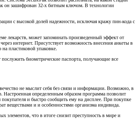
ак он зашифрован 32-х битным ключом. В технологии
рации с высокой долей надежности, исключая кражу пин-кода с
иеме лекарств, может запоминать произведенный эффект от
 через интернет. Присутствует возможность внесения анкеты в
 на пластиковой упаковке.
т послужить биометрические паспорта, получающие все
ечество не мыслит себя без связи и информации. Возможно, в
р. Настроенная определенным образом программа позволит
м покупателя и быстро сообщить ему на дисплее. При покупке
рат веществами и и особенностями организма индивида.
 элементов, что в итоге снизит преступность в мире и