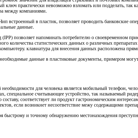
й ключ практически невозможно взломать или подделать, так к
ара между компаниями.
Чип встроенный в пластик, позволяет проводить банковские опе
нальные данные.
ging (IPP) позволяет напоминать потребителю о своевременном пр
много количества статистических данных о различных препаратах
омпьютеру. клавиатура для внесения данных расположена прямо
 необходимые данные в пластиковые документы, примером могу
необходимости для человека является мобильный телефон, челов
х, специальное считывающее устройство, так называемый риде
 составу, соответствует ли продукт гастрономическим интереса
ектов, если возникнет несоответствие межу содержащими препа
ря быстрому и точному обнаружению местонахождения преступных