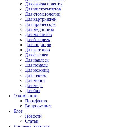
Для
скотча и ленты
Для
инструментов
Для
стоматологии
Для
картриджей
Для
процессора
Для
медицины
Для
магнитов
Для
батареек
Для
шприцов
Для
жетонов
Для
флешек
Для
наклеек
Для
помады
Для
ножниц
Для
шайбы
Для
монет
Для
меда
Для
бит
О компании
Портфолио
Вопрос-ответ
Блог
Новости
Статьи
Доставка и оплата