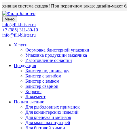
сивная система скидок! При первичном заказе дизайн-макет блис
Меню
info@fili-blister.ru
+7 (985) 311-80-10
info@fili-blister.ru
Услуги
Формовка блистерной упаковки
Упаковка продукции заказчика
Изготовление оснастки
Продукция
Блистер под приварку
Блистер с загибом
Блистер с замком
Блистер сварной
Коррекс
Ложемент
По назначению
Для
рыболовных приманок
Для
кондитерских изделий
Для
крепежа и метизов
Для
мыльных пузырей
Для
бытовой химии