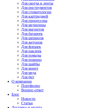
Для
скотча и ленты
Для
инструментов
Для
стоматологии
Для
картриджей
Для
процессора
Для
медицины
Для
магнитов
Для
батареек
Для
шприцов
Для
жетонов
Для
флешек
Для
наклеек
Для
помады
Для
ножниц
Для
шайбы
Для
монет
Для
меда
Для
бит
О компании
Портфолио
Вопрос-ответ
Блог
Новости
Статьи
Доставка и оплата