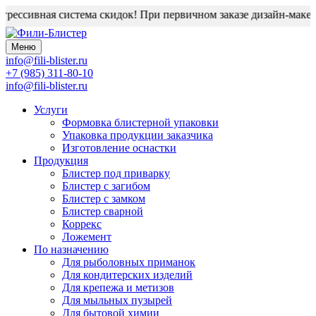
рессивная система скидок! При первичном заказе дизайн-макет 
Меню
info@fili-blister.ru
+7 (985) 311-80-10
info@fili-blister.ru
Услуги
Формовка блистерной упаковки
Упаковка продукции заказчика
Изготовление оснастки
Продукция
Блистер под приварку
Блистер с загибом
Блистер с замком
Блистер сварной
Коррекс
Ложемент
По назначению
Для
рыболовных приманок
Для
кондитерских изделий
Для
крепежа и метизов
Для
мыльных пузырей
Для
бытовой химии