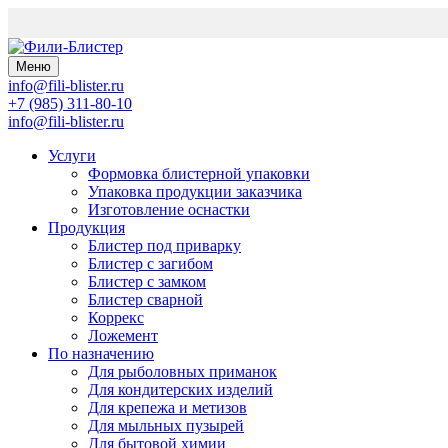
Меню
info@fili-blister.ru
+7 (985) 311-80-10
info@fili-blister.ru
Услуги
Формовка блистерной упаковки
Упаковка продукции заказчика
Изготовление оснастки
Продукция
Блистер под приварку
Блистер с загибом
Блистер с замком
Блистер сварной
Коррекс
Ложемент
По назначению
Для
рыболовных приманок
Для
кондитерских изделий
Для
крепежа и метизов
Для
мыльных пузырей
Для
бытовой химии