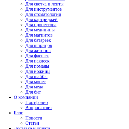
Для
скотча и ленты
Для
инструментов
Для
стоматологии
Для
картриджей
Для
процессора
Для
медицины
Для
магнитов
Для
батареек
Для
шприцов
Для
жетонов
Для
флешек
Для
наклеек
Для
помады
Для
ножниц
Для
шайбы
Для
монет
Для
меда
Для
бит
О компании
Портфолио
Вопрос-ответ
Блог
Новости
Статьи
Доставка и оплата