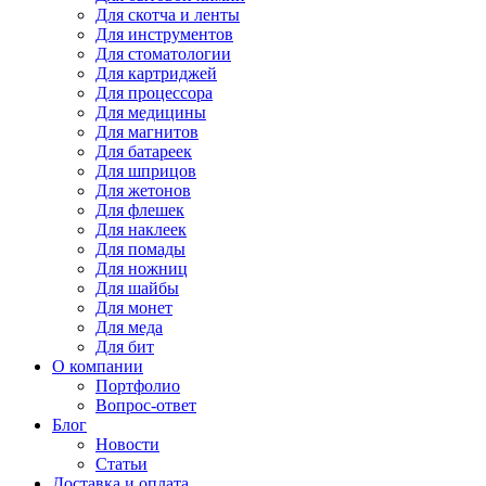
Для
скотча и ленты
Для
инструментов
Для
стоматологии
Для
картриджей
Для
процессора
Для
медицины
Для
магнитов
Для
батареек
Для
шприцов
Для
жетонов
Для
флешек
Для
наклеек
Для
помады
Для
ножниц
Для
шайбы
Для
монет
Для
меда
Для
бит
О компании
Портфолио
Вопрос-ответ
Блог
Новости
Статьи
Доставка и оплата