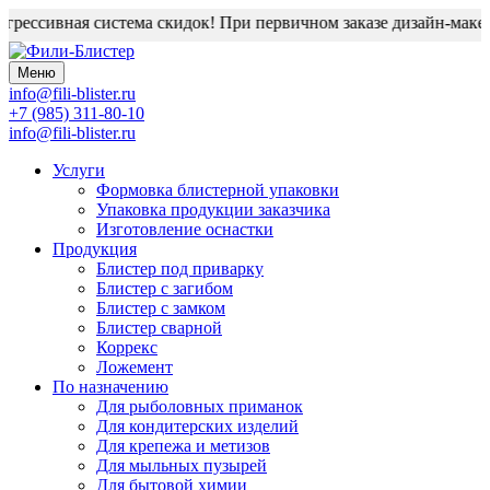
рессивная система скидок! При первичном заказе дизайн-макет 
Меню
info@fili-blister.ru
+7 (985) 311-80-10
info@fili-blister.ru
Услуги
Формовка блистерной упаковки
Упаковка продукции заказчика
Изготовление оснастки
Продукция
Блистер под приварку
Блистер с загибом
Блистер с замком
Блистер сварной
Коррекс
Ложемент
По назначению
Для
рыболовных приманок
Для
кондитерских изделий
Для
крепежа и метизов
Для
мыльных пузырей
Для
бытовой химии