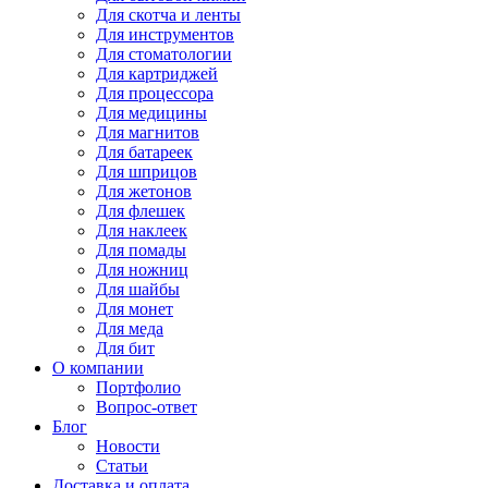
Для
скотча и ленты
Для
инструментов
Для
стоматологии
Для
картриджей
Для
процессора
Для
медицины
Для
магнитов
Для
батареек
Для
шприцов
Для
жетонов
Для
флешек
Для
наклеек
Для
помады
Для
ножниц
Для
шайбы
Для
монет
Для
меда
Для
бит
О компании
Портфолио
Вопрос-ответ
Блог
Новости
Статьи
Доставка и оплата