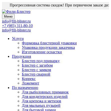
Прогрессивная система скидок! При первичном заказе дизай
Меню
info@fili-blister.ru
+7 (985) 311-80-10
info@fili-blister.ru
Услуги
Формовка блистерной упаковки
Упаковка продукции заказчика
Изготовление оснастки
Продукция
Блистер под приварку
Блистер с загибом
Блистер с замком
Блистер сварной
Коррекс
Ложемент
По назначению
Для
рыболовных приманок
Для
кондитерских изделий
Для
крепежа и метизов
Для
мыльных пузырей
Для
бытовой химии