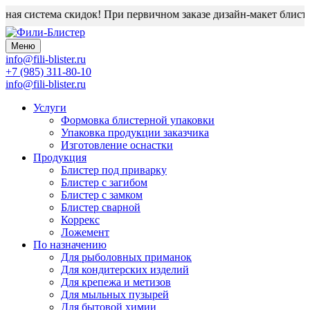
ная система скидок! При первичном заказе дизайн-макет блистер
Меню
info@fili-blister.ru
+7 (985) 311-80-10
info@fili-blister.ru
Услуги
Формовка блистерной упаковки
Упаковка продукции заказчика
Изготовление оснастки
Продукция
Блистер под приварку
Блистер с загибом
Блистер с замком
Блистер сварной
Коррекс
Ложемент
По назначению
Для
рыболовных приманок
Для
кондитерских изделий
Для
крепежа и метизов
Для
мыльных пузырей
Для
бытовой химии