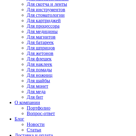
Для
скотча и ленты
Для
инструментов
Для
стоматологии
Для
картриджей
Для
процессора
Для
медицины
Для
магнитов
Для
батареек
Для
шприцов
Для
жетонов
Для
флешек
Для
наклеек
Для
помады
Для
ножниц
Для
шайбы
Для
монет
Для
меда
Для
бит
О компании
Портфолио
Вопрос-ответ
Блог
Новости
Статьи
Доставка и оплата