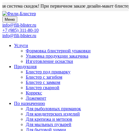
я система скидок! При первичном заказе дизайн-макет блистера 
Меню
info@fili-blister.ru
+7 (985) 311-80-10
info@fili-blister.ru
Услуги
Формовка блистерной упаковки
Упаковка продукции заказчика
Изготовление оснастки
Продукция
Блистер под приварку
Блистер с загибом
Блистер с замком
Блистер сварной
Коррекс
Ложемент
По назначению
Для
рыболовных приманок
Для
кондитерских изделий
Для
крепежа и метизов
Для
мыльных пузырей
Для
бытовой химии