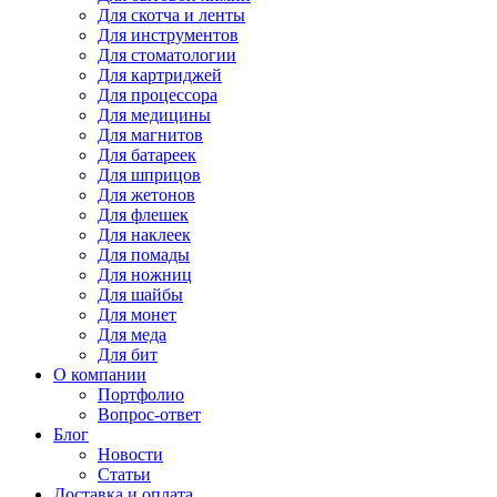
Для
скотча и ленты
Для
инструментов
Для
стоматологии
Для
картриджей
Для
процессора
Для
медицины
Для
магнитов
Для
батареек
Для
шприцов
Для
жетонов
Для
флешек
Для
наклеек
Для
помады
Для
ножниц
Для
шайбы
Для
монет
Для
меда
Для
бит
О компании
Портфолио
Вопрос-ответ
Блог
Новости
Статьи
Доставка и оплата