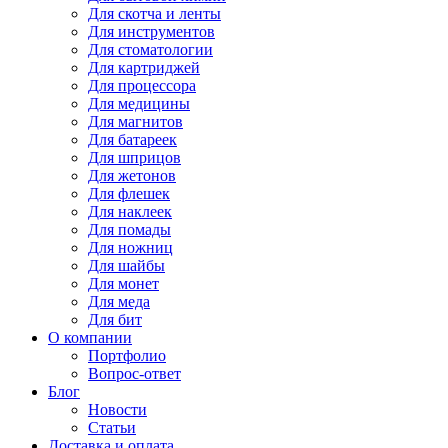
Для
скотча и ленты
Для
инструментов
Для
стоматологии
Для
картриджей
Для
процессора
Для
медицины
Для
магнитов
Для
батареек
Для
шприцов
Для
жетонов
Для
флешек
Для
наклеек
Для
помады
Для
ножниц
Для
шайбы
Для
монет
Для
меда
Для
бит
О компании
Портфолио
Вопрос-ответ
Блог
Новости
Статьи
Доставка и оплата