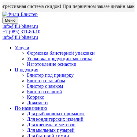
грессивная система скидок! При первичном заказе дизайн-макет 
Меню
info@fili-blister.ru
+7 (985) 311-80-10
info@fili-blister.ru
Услуги
Формовка блистерной упаковки
Упаковка продукции заказчика
Изготовление оснастки
Продукция
Блистер под приварку
Блистер с загибом
Блистер с замком
Блистер сварной
Коррекс
Ложемент
По назначению
Для
рыболовных приманок
Для
кондитерских изделий
Для
крепежа и метизов
Для
мыльных пузырей
Для
бытовой химии