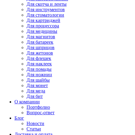
Для
скотча и ленты
Для
инструментов
Для
стоматологии
Для
картриджей
Для
процессора
Для
медицины
Для
магнитов
Для
батареек
Для
шприцов
Для
жетонов
Для
флешек
Для
наклеек
Для
помады
Для
ножниц
Для
шайбы
Для
монет
Для
меда
Для
бит
О компании
Портфолио
Вопрос-ответ
Блог
Новости
Статьи
Доставка и оплата