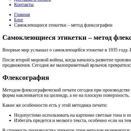
Контакты
Главная
Блог
Самоклеющиеся этикетки – метод флексографии
Самоклеющиеся этикетки – метод флек
Впервые мир услышал о самоклеющейся этикетке в 1935 году.
После второй мировой войны, когда началось развитие произво
продвижения. Сегодня же малоприметный ярлычок превратился
Флексография
Методом флексографической печати сегодня при производстве б
форма наклеивается на цилиндр, а не на плоскую поверхность.
Какие же особенности есть у этой методики печати:
Недопустимо использовать на картинке светлые тона и пер
Избегать придется и мелкого текста, особенно если на т
В стоимость производства этикеток этим методом включаются: