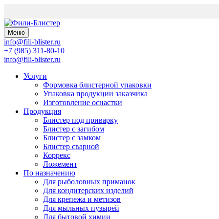
Меню
info@fili-blister.ru
+7 (985) 311-80-10
info@fili-blister.ru
Услуги
Формовка блистерной упаковки
Упаковка продукции заказчика
Изготовление оснастки
Продукция
Блистер под приварку
Блистер с загибом
Блистер с замком
Блистер сварной
Коррекс
Ложемент
По назначению
Для
рыболовных приманок
Для
кондитерских изделий
Для
крепежа и метизов
Для
мыльных пузырей
Для
бытовой химии