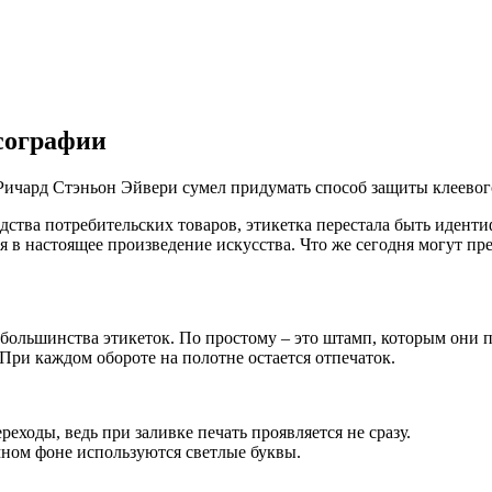
сографии
 Ричард Стэньон Эйвери сумел придумать способ защиты клеево
дства потребительских товаров, этикетка перестала быть идент
 в настоящее произведение искусства. Что же сегодня могут п
ольшинства этикеток. По простому – это штамп, которым они пе
 При каждом обороте на полотне остается отпечаток.
еходы, ведь при заливке печать проявляется не сразу.
емном фоне используются светлые буквы.