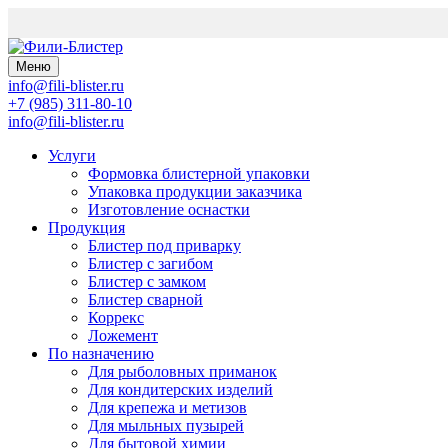
Меню
info@fili-blister.ru
+7 (985) 311-80-10
info@fili-blister.ru
Услуги
Формовка блистерной упаковки
Упаковка продукции заказчика
Изготовление оснастки
Продукция
Блистер под приварку
Блистер с загибом
Блистер с замком
Блистер сварной
Коррекс
Ложемент
По назначению
Для
рыболовных приманок
Для
кондитерских изделий
Для
крепежа и метизов
Для
мыльных пузырей
Для
бытовой химии