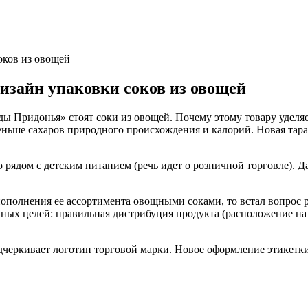
оков из овощей
изайн упаковки соков из овощей
ды Придонья» стоят соки из овощей. Почему этому товару уделя
еньше сахаров природного происхождения и калорий. Новая тар
 рядом с детским питанием (речь идет о розничной торговле). 
полнения ее ассортимента овощными соками, то встал вопрос р
ных целей: правильная дистрибуция продукта (расположение на 
.
дчеркивает логотип торговой марки. Новое оформление этикетк