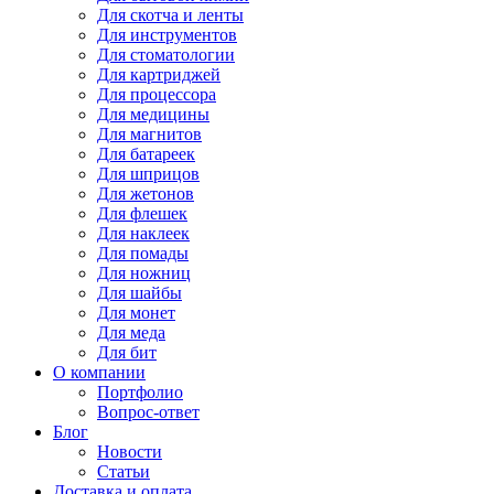
Для
скотча и ленты
Для
инструментов
Для
стоматологии
Для
картриджей
Для
процессора
Для
медицины
Для
магнитов
Для
батареек
Для
шприцов
Для
жетонов
Для
флешек
Для
наклеек
Для
помады
Для
ножниц
Для
шайбы
Для
монет
Для
меда
Для
бит
О компании
Портфолио
Вопрос-ответ
Блог
Новости
Статьи
Доставка и оплата