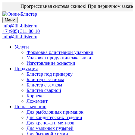
Прогрессивная система скидок! При первичном заказе д
Меню
info@fili-blister.ru
+7 (985) 311-80-10
info@fili-blister.ru
Услуги
Формовка блистерной упаковки
Упаковка продукции заказчика
Изготовление оснастки
Продукция
Блистер под приварку
Блистер с загибом
Блистер с замком
Блистер сварной
Коррекс
Ложемент
По назначению
Для
рыболовных приманок
Для
кондитерских изделий
Для
крепежа и метизов
Для
мыльных пузырей
Для
бытовой химии