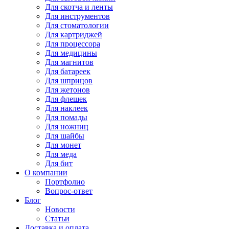
Для
скотча и ленты
Для
инструментов
Для
стоматологии
Для
картриджей
Для
процессора
Для
медицины
Для
магнитов
Для
батареек
Для
шприцов
Для
жетонов
Для
флешек
Для
наклеек
Для
помады
Для
ножниц
Для
шайбы
Для
монет
Для
меда
Для
бит
О компании
Портфолио
Вопрос-ответ
Блог
Новости
Статьи
Доставка и оплата