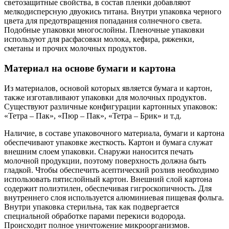
светозащитные свойства, в состав пленки добавляют
мелкодисперсную двуокись титана. Внутри упаковка черного
цвета для предотвращения попадания солнечного света.
Подобные упаковки многослойны. Пленочные упаковки
используют для расфасовки молока, кефира, ряженки,
сметаны и прочих молочных продуктов.
Материал на основе бумаги и картона
Из материалов, основой которых является бумага и картон,
также изготавливают упаковки для молочных продуктов.
Существуют различные конфигурации картонных упаковок:
«Тетра – Пак», «Пюр – Пак», «Тетра – Брик» и т.д.
Наличие, в составе упаковочного материала, бумаги и картона
обеспечивают упаковке жесткость. Картон и бумага служат
внешним слоем упаковки. Снаружи наносится печать
молочной продукции, поэтому поверхность должна быть
гладкой. Чтобы обеспечить асептический розлив необходимо
использовать пятислойный картон. Внешний слой картона
содержит полиэтилен, обеспечивая гигроскопичность. Для
внутреннего слоя используется алюминиевая пищевая фольга.
Внутри упаковка стерильна, так как подвергается
специальной обработке парами перекиси водорода.
Происходит полное уничтожение микроорганизмов.