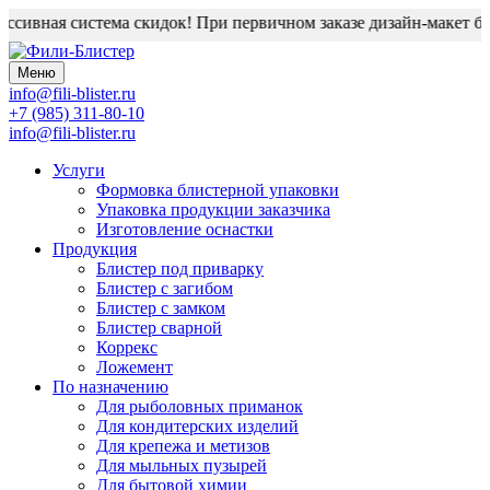
сивная система скидок! При первичном заказе дизайн-макет блис
Меню
info@fili-blister.ru
+7 (985) 311-80-10
info@fili-blister.ru
Услуги
Формовка блистерной упаковки
Упаковка продукции заказчика
Изготовление оснастки
Продукция
Блистер под приварку
Блистер с загибом
Блистер с замком
Блистер сварной
Коррекс
Ложемент
По назначению
Для
рыболовных приманок
Для
кондитерских изделий
Для
крепежа и метизов
Для
мыльных пузырей
Для
бытовой химии