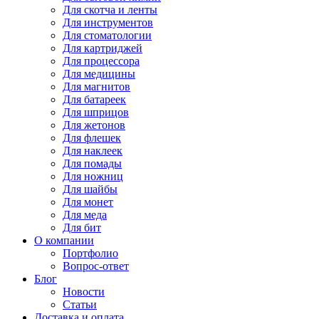
Для
скотча и ленты
Для
инструментов
Для
стоматологии
Для
картриджей
Для
процессора
Для
медицины
Для
магнитов
Для
батареек
Для
шприцов
Для
жетонов
Для
флешек
Для
наклеек
Для
помады
Для
ножниц
Для
шайбы
Для
монет
Для
меда
Для
бит
О компании
Портфолио
Вопрос-ответ
Блог
Новости
Статьи
Доставка и оплата