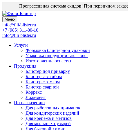
Прогрессивная система скидок! При первичном заказе д
Меню
info@fili-blister.ru
+7 (985) 311-80-10
info@fili-blister.ru
Услуги
Формовка блистерной упаковки
Упаковка продукции заказчика
Изготовление оснастки
Продукция
Блистер под приварку
Блистер с загибом
Блистер с замком
Блистер сварной
Коррекс
Ложемент
По назначению
Для
рыболовных приманок
Для
кондитерских изделий
Для
крепежа и метизов
Для
мыльных пузырей
Для
бытовой химии