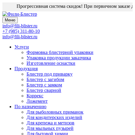
Прогрессивная система скидок! При первичном заказе дизайн-м
Меню
info@fili-blister.ru
+7 (985) 311-80-10
info@fili-blister.ru
Услуги
Формовка блистерной упаковки
Упаковка продукции заказчика
Изготовление оснастки
Продукция
Блистер под приварку
Блистер с загибом
Блистер с замком
Блистер сварной
Коррекс
Ложемент
По назначению
Для
рыболовных приманок
Для
кондитерских изделий
Для
крепежа и метизов
Для
мыльных пузырей
Для
бытовой химии