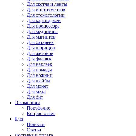
Для
скотча и ленты
Для
инструментов
Для
стоматологии
Для
картриджей
Для
процессора
Для
медицины
Для
магнитов
Для
батареек
Для
шприцов
Для
жетонов
Для
флешек
Для
наклеек
Для
помады
Для
ножниц
Для
шайбы
Для
монет
Для
меда
Для
бит
О компании
Портфолио
Вопрос-ответ
Блог
Новости
Статьи
Доставка и оплата