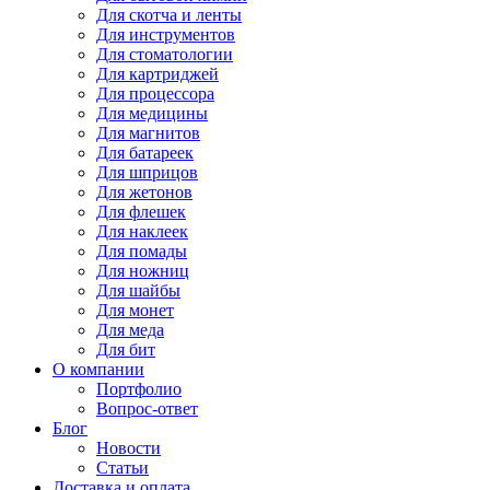
Для
скотча и ленты
Для
инструментов
Для
стоматологии
Для
картриджей
Для
процессора
Для
медицины
Для
магнитов
Для
батареек
Для
шприцов
Для
жетонов
Для
флешек
Для
наклеек
Для
помады
Для
ножниц
Для
шайбы
Для
монет
Для
меда
Для
бит
О компании
Портфолио
Вопрос-ответ
Блог
Новости
Статьи
Доставка и оплата