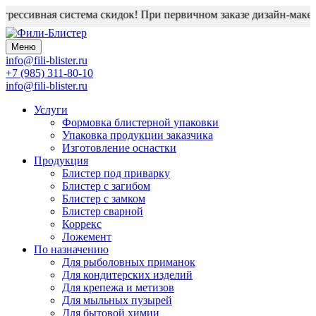
рессивная система скидок! При первичном заказе дизайн-макет 
Меню
info@fili-blister.ru
+7 (985) 311-80-10
info@fili-blister.ru
Услуги
Формовка блистерной упаковки
Упаковка продукции заказчика
Изготовление оснастки
Продукция
Блистер под приварку
Блистер с загибом
Блистер с замком
Блистер сварной
Коррекс
Ложемент
По назначению
Для
рыболовных приманок
Для
кондитерских изделий
Для
крепежа и метизов
Для
мыльных пузырей
Для
бытовой химии