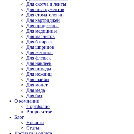
Для
скотча и ленты
Для
инструментов
Для
стоматологии
Для
картриджей
Для
процессора
Для
медицины
Для
магнитов
Для
батареек
Для
шприцов
Для
жетонов
Для
флешек
Для
наклеек
Для
помады
Для
ножниц
Для
шайбы
Для
монет
Для
меда
Для
бит
О компании
Портфолио
Вопрос-ответ
Блог
Новости
Статьи
Доставка и оплата