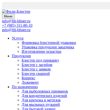
Меню
info@fili-blister.ru
+7 (985) 311-80-10
info@fili-blister.ru
Услуги
Формовка блистерной упаковки
Упаковка продукции заказчика
Изготовление оснастки
Продукция
Блистер под приварку
Блистер с загибом
Блистер с замком
Блистер сварной
Коррекс
Ложемент
По назначению
Для
рыболовных приманок
Для
кондитерских изделий
Для
крепежа и метизов
Для
мыльных пузырей
Для
бытовой химии