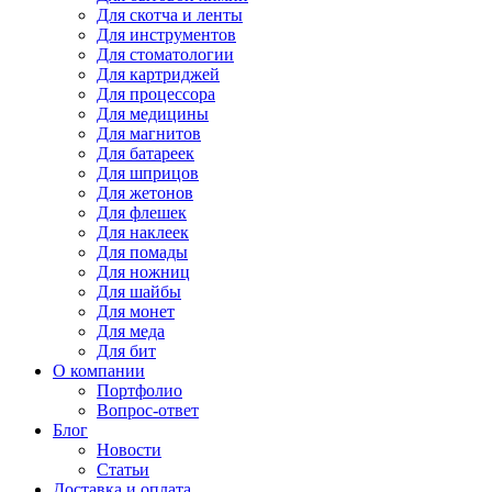
Для
скотча и ленты
Для
инструментов
Для
стоматологии
Для
картриджей
Для
процессора
Для
медицины
Для
магнитов
Для
батареек
Для
шприцов
Для
жетонов
Для
флешек
Для
наклеек
Для
помады
Для
ножниц
Для
шайбы
Для
монет
Для
меда
Для
бит
О компании
Портфолио
Вопрос-ответ
Блог
Новости
Статьи
Доставка и оплата