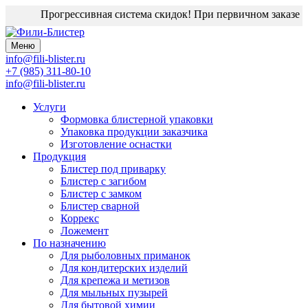
Прогрессивная система скидок! При первичном заказе ди
Меню
info@fili-blister.ru
+7 (985) 311-80-10
info@fili-blister.ru
Услуги
Формовка блистерной упаковки
Упаковка продукции заказчика
Изготовление оснастки
Продукция
Блистер под приварку
Блистер с загибом
Блистер с замком
Блистер сварной
Коррекс
Ложемент
По назначению
Для
рыболовных приманок
Для
кондитерских изделий
Для
крепежа и метизов
Для
мыльных пузырей
Для
бытовой химии