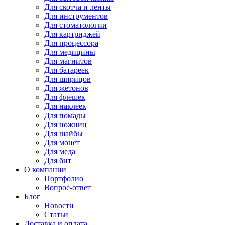
Для
скотча и ленты
Для
инструментов
Для
стоматологии
Для
картриджей
Для
процессора
Для
медицины
Для
магнитов
Для
батареек
Для
шприцов
Для
жетонов
Для
флешек
Для
наклеек
Для
помады
Для
ножниц
Для
шайбы
Для
монет
Для
меда
Для
бит
О компании
Портфолио
Вопрос-ответ
Блог
Новости
Статьи
Доставка и оплата