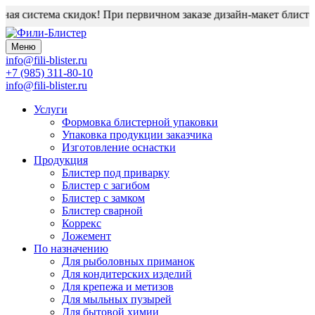
ая система скидок! При первичном заказе дизайн-макет блистера
Меню
info@fili-blister.ru
+7 (985) 311-80-10
info@fili-blister.ru
Услуги
Формовка блистерной упаковки
Упаковка продукции заказчика
Изготовление оснастки
Продукция
Блистер под приварку
Блистер с загибом
Блистер с замком
Блистер сварной
Коррекс
Ложемент
По назначению
Для
рыболовных приманок
Для
кондитерских изделий
Для
крепежа и метизов
Для
мыльных пузырей
Для
бытовой химии