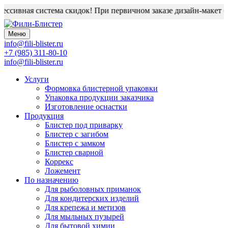
ссивная система скидок! При первичном заказе дизайн-макет бл
Меню
info@fili-blister.ru
+7 (985) 311-80-10
info@fili-blister.ru
Услуги
Формовка блистерной упаковки
Упаковка продукции заказчика
Изготовление оснастки
Продукция
Блистер под приварку
Блистер с загибом
Блистер с замком
Блистер сварной
Коррекс
Ложемент
По назначению
Для
рыболовных приманок
Для
кондитерских изделий
Для
крепежа и метизов
Для
мыльных пузырей
Для
бытовой химии