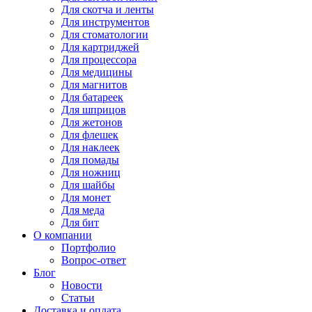
Для
скотча и ленты
Для
инструментов
Для
стоматологии
Для
картриджей
Для
процессора
Для
медицины
Для
магнитов
Для
батареек
Для
шприцов
Для
жетонов
Для
флешек
Для
наклеек
Для
помады
Для
ножниц
Для
шайбы
Для
монет
Для
меда
Для
бит
О компании
Портфолио
Вопрос-ответ
Блог
Новости
Статьи
Доставка и оплата