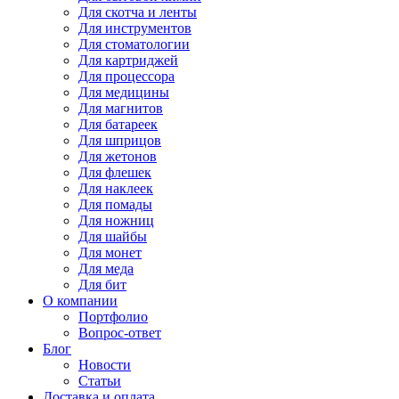
Для
скотча и ленты
Для
инструментов
Для
стоматологии
Для
картриджей
Для
процессора
Для
медицины
Для
магнитов
Для
батареек
Для
шприцов
Для
жетонов
Для
флешек
Для
наклеек
Для
помады
Для
ножниц
Для
шайбы
Для
монет
Для
меда
Для
бит
О компании
Портфолио
Вопрос-ответ
Блог
Новости
Статьи
Доставка и оплата