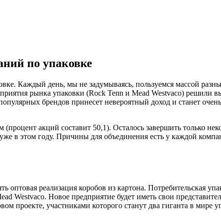
аний по упаковке
вке. Каждый день, мы не задумываясь, пользуемся массой разн
едприятия рынка упаковки (Rock Tenn и Mead Westvaco) решили 
 популярных брендов принесет невероятный доход и станет оче
 (процент акций составит 50,1). Осталось завершить только не
 уже в этом году. Причины для объединения есть у каждой компа
ять оптовая реализация коробов из картона. Потребительская у
d Westvaco. Новое предприятие будет иметь свои представитель
вом проекте, участниками которого станут два гиганта в мире у