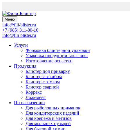
Меню
info@fili-blister.ru
+7 (985) 311-80-10
info@fili-blister.ru
Услуги
Формовка блистерной упаковки
Упаковка продукции заказчика
Изготовление оснастки
Продукция
Блистер под приварку
Блистер с загибом
Блистер с замком
Блистер сварной
Коррекс
Ложемент
По назначению
Для
рыболовных приманок
Для
кондитерских изделий
Для
крепежа и метизов
Для
мыльных пузырей
Для
бытовой химии