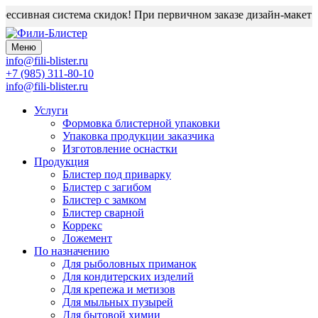
ссивная система скидок! При первичном заказе дизайн-макет бл
Меню
info@fili-blister.ru
+7 (985) 311-80-10
info@fili-blister.ru
Услуги
Формовка блистерной упаковки
Упаковка продукции заказчика
Изготовление оснастки
Продукция
Блистер под приварку
Блистер с загибом
Блистер с замком
Блистер сварной
Коррекс
Ложемент
По назначению
Для
рыболовных приманок
Для
кондитерских изделий
Для
крепежа и метизов
Для
мыльных пузырей
Для
бытовой химии