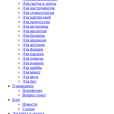
Для
скотча и ленты
Для
инструментов
Для
стоматологии
Для
картриджей
Для
процессора
Для
медицины
Для
магнитов
Для
батареек
Для
шприцов
Для
жетонов
Для
флешек
Для
наклеек
Для
помады
Для
ножниц
Для
шайбы
Для
монет
Для
меда
Для
бит
О компании
Портфолио
Вопрос-ответ
Блог
Новости
Статьи
Доставка и оплата