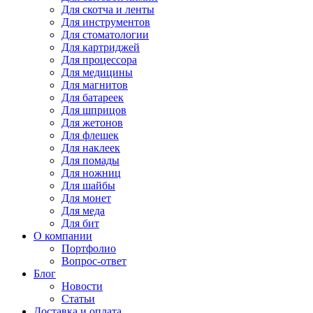
Для
скотча и ленты
Для
инструментов
Для
стоматологии
Для
картриджей
Для
процессора
Для
медицины
Для
магнитов
Для
батареек
Для
шприцов
Для
жетонов
Для
флешек
Для
наклеек
Для
помады
Для
ножниц
Для
шайбы
Для
монет
Для
меда
Для
бит
О компании
Портфолио
Вопрос-ответ
Блог
Новости
Статьи
Доставка и оплата