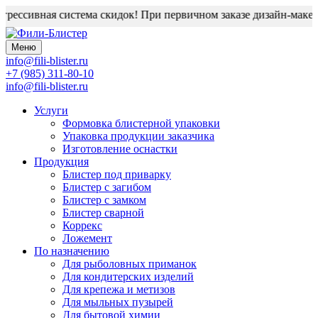
рессивная система скидок! При первичном заказе дизайн-макет б
Меню
info@fili-blister.ru
+7 (985) 311-80-10
info@fili-blister.ru
Услуги
Формовка блистерной упаковки
Упаковка продукции заказчика
Изготовление оснастки
Продукция
Блистер под приварку
Блистер с загибом
Блистер с замком
Блистер сварной
Коррекс
Ложемент
По назначению
Для
рыболовных приманок
Для
кондитерских изделий
Для
крепежа и метизов
Для
мыльных пузырей
Для
бытовой химии