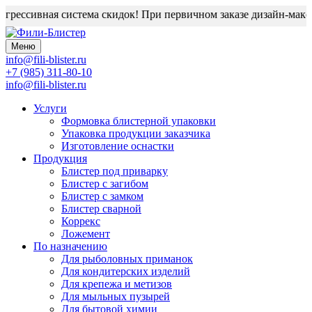
рессивная система скидок! При первичном заказе дизайн-макет 
Меню
info@fili-blister.ru
+7 (985) 311-80-10
info@fili-blister.ru
Услуги
Формовка блистерной упаковки
Упаковка продукции заказчика
Изготовление оснастки
Продукция
Блистер под приварку
Блистер с загибом
Блистер с замком
Блистер сварной
Коррекс
Ложемент
По назначению
Для
рыболовных приманок
Для
кондитерских изделий
Для
крепежа и метизов
Для
мыльных пузырей
Для
бытовой химии