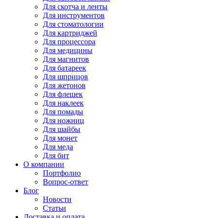
Для
скотча и ленты
Для
инструментов
Для
стоматологии
Для
картриджей
Для
процессора
Для
медицины
Для
магнитов
Для
батареек
Для
шприцов
Для
жетонов
Для
флешек
Для
наклеек
Для
помады
Для
ножниц
Для
шайбы
Для
монет
Для
меда
Для
бит
О компании
Портфолио
Вопрос-ответ
Блог
Новости
Статьи
Доставка и оплата