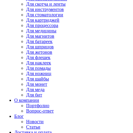
Для
скотча и ленты
Для
инструментов
Для
стоматологии
Для
картриджей
Для
процессора
Для
медицины
Для
магнитов
Для
батареек
Для
шприцов
Для
жетонов
Для
флешек
Для
наклеек
Для
помады
Для
ножниц
Для
шайбы
Для
монет
Для
меда
Для
бит
О компании
Портфолио
Вопрос-ответ
Блог
Новости
Статьи
Доставка и оплата