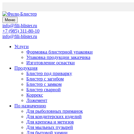
Меню
info@fili-blister.ru
+7 (985) 311-80-10
info@fili-blister.ru
Услуги
Формовка блистерной упаковки
Упаковка продукции заказчика
Изготовление оснастки
Продукция
Блистер под приварку
Блистер с загибом
Блистер с замком
Блистер сварной
Коррекс
Ложемент
По назначению
Для
рыболовных приманок
Для
кондитерских изделий
Для
крепежа и метизов
Для
мыльных пузырей
Для
бытовой химии