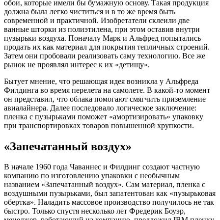
обои, которые имели бы бумажную основу. Такая продукция
должна была легко чиститься и в то же время быть
современной и практичной. Изобретатели склеили две
ванные шторки из полиэтилена, при этом оставив внутри
пузырьки воздуха. Поначалу Марк и Альфред попытались
продать их как материал для покрытия тепличных строений.
Затем они пробовали реализовать саму технологию. Все же
рынок не проявлял интерес к их «детищу».
Бытует мнение, что решающая идея возникла у Альфреда
Филдинга во время перелета на самолете. В какой-то момент
он представил, что облака помогают смягчить приземление
авиалайнера. Далее последовало логическое заключение:
пленка с пузырьками поможет «амортизировать» упаковку
при транспортировках товаров повышенной хрупкости.
«Запечатанный воздух»
В начале 1960 года Чаваннес и Филдинг создают частную
компанию по изготовлению упаковки с необычным
названием «Запечатанный воздух». Сам материал, пленка с
воздушными пузырьками, был запатентован как «пузырьковая
обертка». Наладить массовое производство получилось не так
быстро. Только спустя несколько лет Фредерик Боуэр,
менеджер, работающий на компанию, предложил IBM пленку