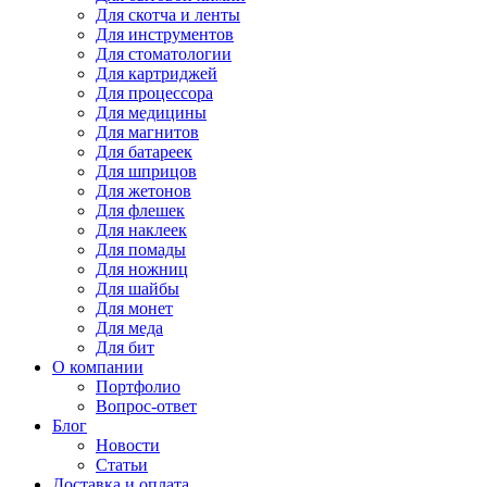
Для
скотча и ленты
Для
инструментов
Для
стоматологии
Для
картриджей
Для
процессора
Для
медицины
Для
магнитов
Для
батареек
Для
шприцов
Для
жетонов
Для
флешек
Для
наклеек
Для
помады
Для
ножниц
Для
шайбы
Для
монет
Для
меда
Для
бит
О компании
Портфолио
Вопрос-ответ
Блог
Новости
Статьи
Доставка и оплата