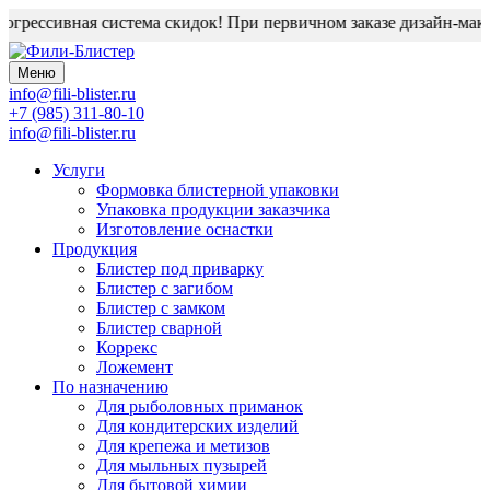
грессивная система скидок! При первичном заказе дизайн-макет 
Меню
info@fili-blister.ru
+7 (985) 311-80-10
info@fili-blister.ru
Услуги
Формовка блистерной упаковки
Упаковка продукции заказчика
Изготовление оснастки
Продукция
Блистер под приварку
Блистер с загибом
Блистер с замком
Блистер сварной
Коррекс
Ложемент
По назначению
Для
рыболовных приманок
Для
кондитерских изделий
Для
крепежа и метизов
Для
мыльных пузырей
Для
бытовой химии