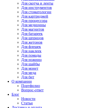
Для
скотча и ленты
Для
инструментов
Для
стоматологии
Для
картриджей
Для
процессора
Для
медицины
Для
магнитов
Для
батареек
Для
шприцов
Для
жетонов
Для
флешек
Для
наклеек
Для
помады
Для
ножниц
Для
шайбы
Для
монет
Для
меда
Для
бит
О компании
Портфолио
Вопрос-ответ
Блог
Новости
Статьи
Доставка и оплата