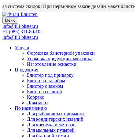
я система скидок! При первичном заказе дизайн-макет блистера 
Меню
info@fili-blister.ru
+7 (985) 311-80-10
info@fili-blister.ru
Услуги
Формовка блистерной упаковки
Упаковка продукции заказчика
Изготовление оснастки
Продукция
Блистер под приварку
Блистер с загибом
Блистер с замком
Блистер сварной
Коррекс
Ложемент
По назначению
Для
рыболовных приманок
Для
кондитерских изделий
Для
крепежа и метизов
Для
мыльных пузырей
Для
бытовой химии