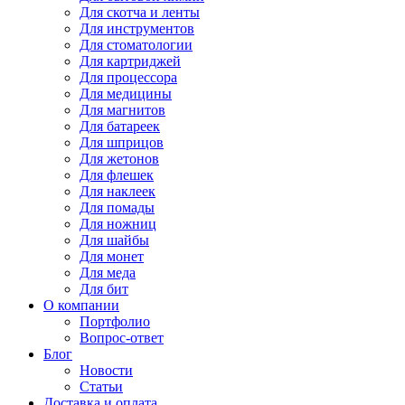
Для
скотча и ленты
Для
инструментов
Для
стоматологии
Для
картриджей
Для
процессора
Для
медицины
Для
магнитов
Для
батареек
Для
шприцов
Для
жетонов
Для
флешек
Для
наклеек
Для
помады
Для
ножниц
Для
шайбы
Для
монет
Для
меда
Для
бит
О компании
Портфолио
Вопрос-ответ
Блог
Новости
Статьи
Доставка и оплата