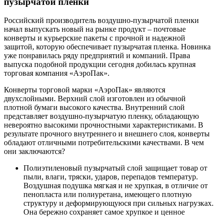
пузырчатой пленки
Российский производитель воздушно-пузырчатой пленки
начал выпускать новый на рынке продукт – почтовые
конверты и курьерские пакеты с прочной и надежной
защитой, которую обеспечивает пузырчатая пленка. Новинка
уже понравилась ряду предприятий и компаний. Права
выпуска подобной продукции сегодня добилась крупная
торговая компания «АэроПак».
Конверты торговой марки «АэроПак» являются
двухслойными. Верхний слой изготовлен из обычной
плотной бумаги высокого качества. Внутренний слой
представляет воздушно-пузырчатую пленку, обладающую
невероятно высокими прочностными характеристиками. В
результате прочного внутреннего и внешнего слоя, конверты
обладают отличными потребительскими качествами. В чем
они заключаются?
Полиэтиленовый пузырчатый слой защищает товар от
пыли, влаги, тряски, ударов, перепадов температур.
Воздушная подушка мягкая и не хрупкая, в отличие от
пенопласта или полиуретана, имеющего плотную
структуру и деформирующуюся при сильных нагрузках.
Она бережно сохраняет самое хрупкое и ценное