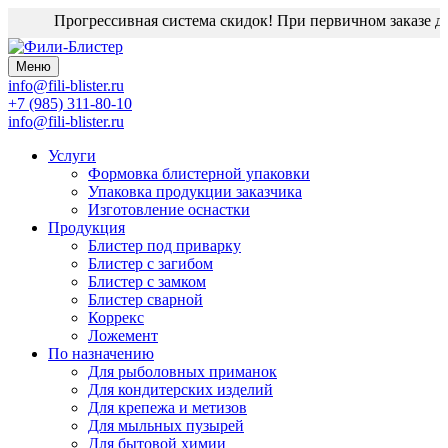
Прогрессивная система скидок! При первичном заказе дизайн-ма
Меню
info@fili-blister.ru
+7 (985) 311-80-10
info@fili-blister.ru
Услуги
Формовка блистерной упаковки
Упаковка продукции заказчика
Изготовление оснастки
Продукция
Блистер под приварку
Блистер с загибом
Блистер с замком
Блистер сварной
Коррекс
Ложемент
По назначению
Для
рыболовных приманок
Для
кондитерских изделий
Для
крепежа и метизов
Для
мыльных пузырей
Для
бытовой химии