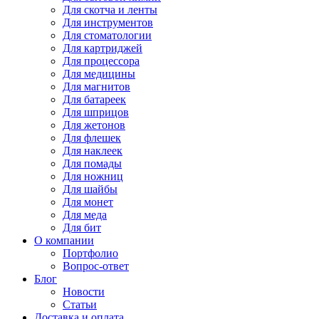
Для
скотча и ленты
Для
инструментов
Для
стоматологии
Для
картриджей
Для
процессора
Для
медицины
Для
магнитов
Для
батареек
Для
шприцов
Для
жетонов
Для
флешек
Для
наклеек
Для
помады
Для
ножниц
Для
шайбы
Для
монет
Для
меда
Для
бит
О компании
Портфолио
Вопрос-ответ
Блог
Новости
Статьи
Доставка и оплата