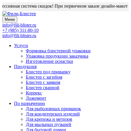
ссивная система скидок! При первичном заказе дизайн-макет бл
Меню
info@fili-blister.ru
+7 (985) 311-80-10
info@fili-blister.ru
Услуги
Формовка блистерной упаковки
Упаковка продукции заказчика
Изготовление оснастки
Продукция
Блистер под приварку
Блистер с загибом
Блистер с замком
Блистер сварной
Коррекс
Ложемент
По назначению
Для
рыболовных приманок
Для
кондитерских изделий
Для
крепежа и метизов
Для
мыльных пузырей
Для
бытовой химии