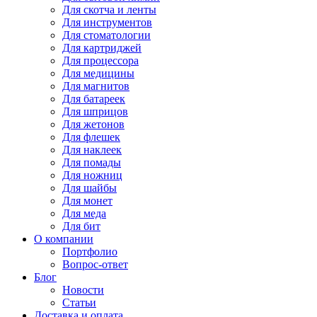
Для
скотча и ленты
Для
инструментов
Для
стоматологии
Для
картриджей
Для
процессора
Для
медицины
Для
магнитов
Для
батареек
Для
шприцов
Для
жетонов
Для
флешек
Для
наклеек
Для
помады
Для
ножниц
Для
шайбы
Для
монет
Для
меда
Для
бит
О компании
Портфолио
Вопрос-ответ
Блог
Новости
Статьи
Доставка и оплата