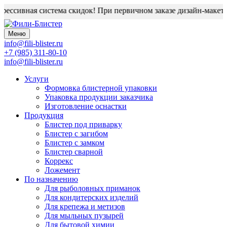
ессивная система скидок! При первичном заказе дизайн-макет б
Меню
info@fili-blister.ru
+7 (985) 311-80-10
info@fili-blister.ru
Услуги
Формовка блистерной упаковки
Упаковка продукции заказчика
Изготовление оснастки
Продукция
Блистер под приварку
Блистер с загибом
Блистер с замком
Блистер сварной
Коррекс
Ложемент
По назначению
Для
рыболовных приманок
Для
кондитерских изделий
Для
крепежа и метизов
Для
мыльных пузырей
Для
бытовой химии