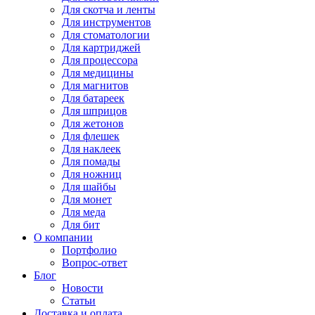
Для
скотча и ленты
Для
инструментов
Для
стоматологии
Для
картриджей
Для
процессора
Для
медицины
Для
магнитов
Для
батареек
Для
шприцов
Для
жетонов
Для
флешек
Для
наклеек
Для
помады
Для
ножниц
Для
шайбы
Для
монет
Для
меда
Для
бит
О компании
Портфолио
Вопрос-ответ
Блог
Новости
Статьи
Доставка и оплата