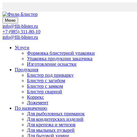
Меню
info@fili-blister.ru
+7 (985) 311-80-10
info@fili-blister.ru
Услуги
Формовка блистерной упаковки
Упаковка продукции заказчика
Изготовление оснастки
Продукция
Блистер под приварку
Блистер с загибом
Блистер с замком
Блистер сварной
Коррекс
Ложемент
По назначению
Для
рыболовных приманок
Для
кондитерских изделий
Для
крепежа и метизов
Для
мыльных пузырей
Для
бытовой химии