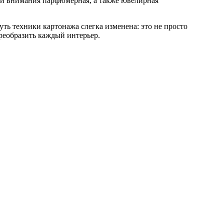
или внимания парфюмерная, а также ювелирная
ть техники картонажа слегка изменена: это не просто
реобразить каждый интерьер.