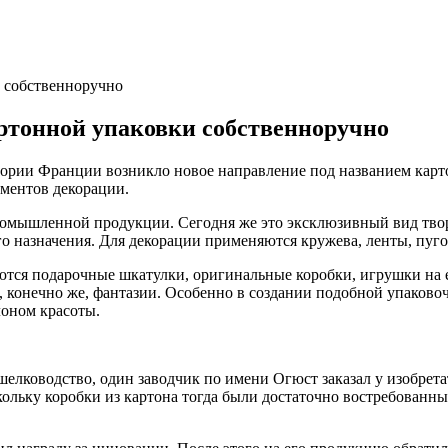
 собственноручно
ртонной упаковки собственноручно
итории Франции возникло новое направление под названием кар
ементов декорации.
ромышленной продукции. Сегодня же это эксклюзивный вид твор
го назначения. Для декорации применяются кружева, ленты, пуг
ются подарочные шкатулки, оригинальные коробки, игрушки на 
 и, конечно же, фантазии. Особенно в создании подобной упако
оном красоты.
о шелководство, один заводчик по имени Огюст заказал у изобр
ольку коробки из картона тогда были достаточно востребованны,