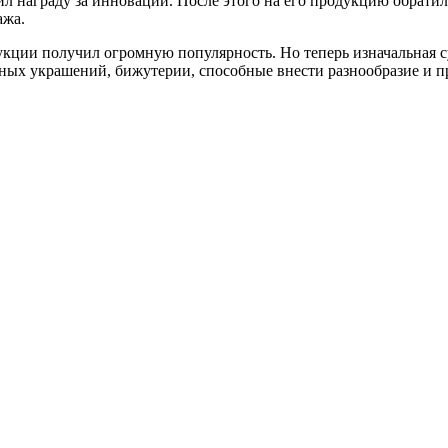
чил награду за инновации. После этого на его продукцию обрат
ажа.
кции получил огромную популярность. Но теперь изначальная су
ных украшений, бижутерии, способные внести разнообразие и п