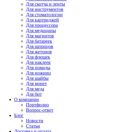
Для
скотча и ленты
Для
инструментов
Для
стоматологии
Для
картриджей
Для
процессора
Для
медицины
Для
магнитов
Для
батареек
Для
шприцов
Для
жетонов
Для
флешек
Для
наклеек
Для
помады
Для
ножниц
Для
шайбы
Для
монет
Для
меда
Для
бит
О компании
Портфолио
Вопрос-ответ
Блог
Новости
Статьи
Доставка и оплата