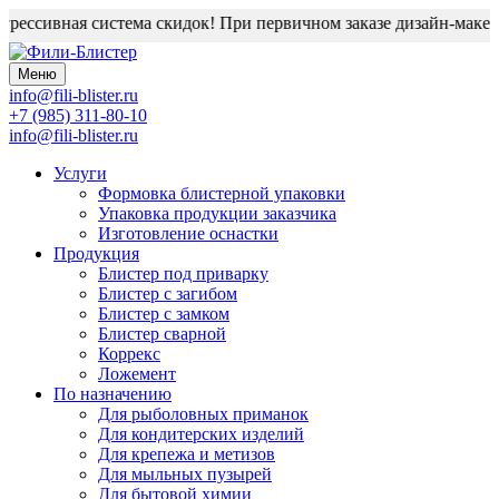
рессивная система скидок! При первичном заказе дизайн-макет б
Меню
info@fili-blister.ru
+7 (985) 311-80-10
info@fili-blister.ru
Услуги
Формовка блистерной упаковки
Упаковка продукции заказчика
Изготовление оснастки
Продукция
Блистер под приварку
Блистер с загибом
Блистер с замком
Блистер сварной
Коррекс
Ложемент
По назначению
Для
рыболовных приманок
Для
кондитерских изделий
Для
крепежа и метизов
Для
мыльных пузырей
Для
бытовой химии