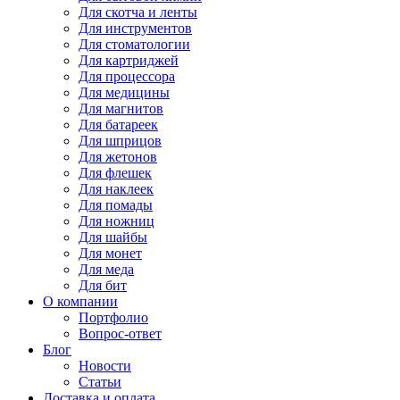
Для
скотча и ленты
Для
инструментов
Для
стоматологии
Для
картриджей
Для
процессора
Для
медицины
Для
магнитов
Для
батареек
Для
шприцов
Для
жетонов
Для
флешек
Для
наклеек
Для
помады
Для
ножниц
Для
шайбы
Для
монет
Для
меда
Для
бит
О компании
Портфолио
Вопрос-ответ
Блог
Новости
Статьи
Доставка и оплата