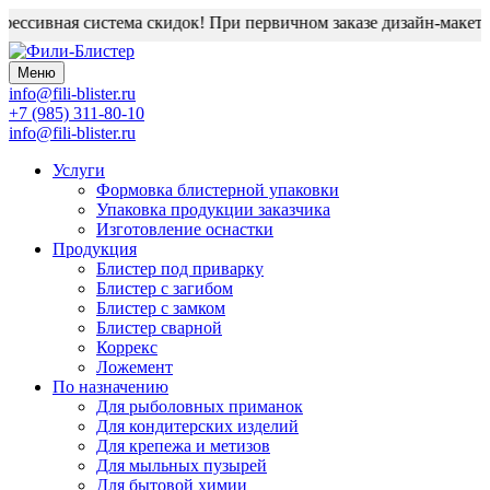
ссивная система скидок! При первичном заказе дизайн-макет бл
Меню
info@fili-blister.ru
+7 (985) 311-80-10
info@fili-blister.ru
Услуги
Формовка блистерной упаковки
Упаковка продукции заказчика
Изготовление оснастки
Продукция
Блистер под приварку
Блистер с загибом
Блистер с замком
Блистер сварной
Коррекс
Ложемент
По назначению
Для
рыболовных приманок
Для
кондитерских изделий
Для
крепежа и метизов
Для
мыльных пузырей
Для
бытовой химии