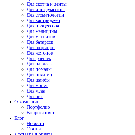
Для
скотча и ленты
Для
инструментов
Для
стоматологии
Для
картриджей
Для
процессора
Для
медицины
Для
магнитов
Для
батареек
Для
шприцов
Для
жетонов
Для
флешек
Для
наклеек
Для
помады
Для
ножниц
Для
шайбы
Для
монет
Для
меда
Для
бит
О компании
Портфолио
Вопрос-ответ
Блог
Новости
Статьи
Доставка и оплата