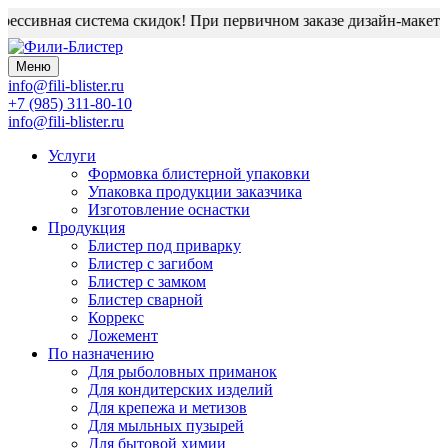
ессивная система скидок! При первичном заказе дизайн-макет бл
Меню
info@fili-blister.ru
+7 (985) 311-80-10
info@fili-blister.ru
Услуги
Формовка блистерной упаковки
Упаковка продукции заказчика
Изготовление оснастки
Продукция
Блистер под приварку
Блистер с загибом
Блистер с замком
Блистер сварной
Коррекс
Ложемент
По назначению
Для
рыболовных приманок
Для
кондитерских изделий
Для
крепежа и метизов
Для
мыльных пузырей
Для
бытовой химии