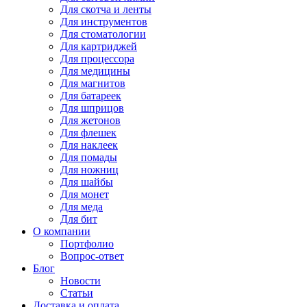
Для
скотча и ленты
Для
инструментов
Для
стоматологии
Для
картриджей
Для
процессора
Для
медицины
Для
магнитов
Для
батареек
Для
шприцов
Для
жетонов
Для
флешек
Для
наклеек
Для
помады
Для
ножниц
Для
шайбы
Для
монет
Для
меда
Для
бит
О компании
Портфолио
Вопрос-ответ
Блог
Новости
Статьи
Доставка и оплата