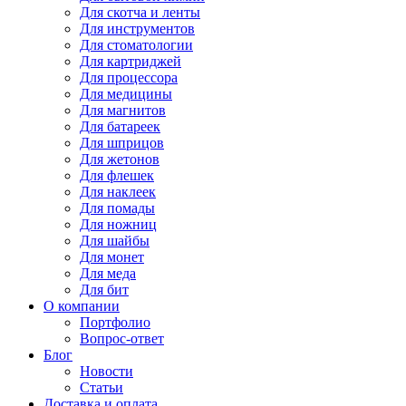
Для
скотча и ленты
Для
инструментов
Для
стоматологии
Для
картриджей
Для
процессора
Для
медицины
Для
магнитов
Для
батареек
Для
шприцов
Для
жетонов
Для
флешек
Для
наклеек
Для
помады
Для
ножниц
Для
шайбы
Для
монет
Для
меда
Для
бит
О компании
Портфолио
Вопрос-ответ
Блог
Новости
Статьи
Доставка и оплата