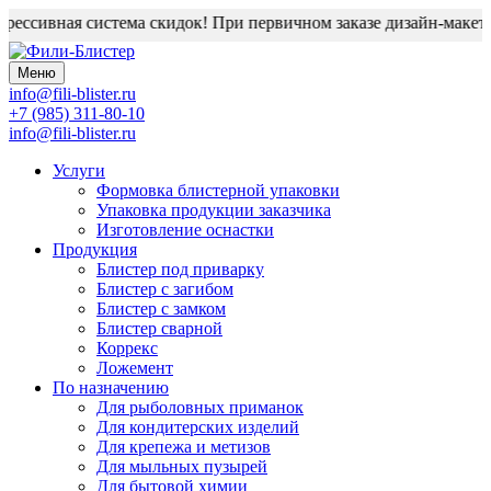
ессивная система скидок! При первичном заказе дизайн-макет бл
Меню
info@fili-blister.ru
+7 (985) 311-80-10
info@fili-blister.ru
Услуги
Формовка блистерной упаковки
Упаковка продукции заказчика
Изготовление оснастки
Продукция
Блистер под приварку
Блистер с загибом
Блистер с замком
Блистер сварной
Коррекс
Ложемент
По назначению
Для
рыболовных приманок
Для
кондитерских изделий
Для
крепежа и метизов
Для
мыльных пузырей
Для
бытовой химии